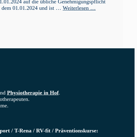
.01.2024 auf die übliche Genehmigungspflicht
ab dem 01.01.2024 und ist …
Weiterlesen …
 und
Physiotherapie in Hof
.
otherapeuten.
ume.
ort / T-Rena / RV-fit / Präventionskurse: