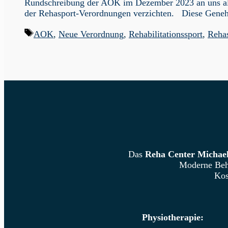
Rundschreibung der AOK im Dezember 2023 an uns als
der Rehasport-Verordnungen verzichten. Diese Genehm
Schlagwörter
AOK
,
Neue Verordnung
,
Rehabilitationssport
,
Reha
Das
Reha Center Michael
Moderne Beha
Kos
Physiotherapie: