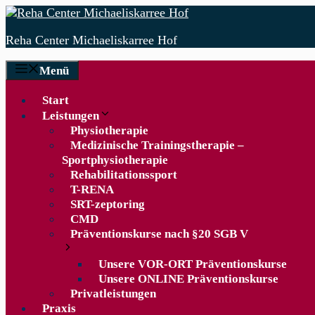
Zum
Inhalt
Reha Center Michaeliskarree Hof
springen
Menü
Start
Leistungen
Physiotherapie
Medizinische Trainingstherapie –
Sportphysiotherapie
Rehabilitationssport
T-RENA
SRT-zeptoring
CMD
Präventionskurse nach §20 SGB V
Unsere VOR-ORT Präventionskurse
Unsere ONLINE Präventionskurse
Privatleistungen
Praxis